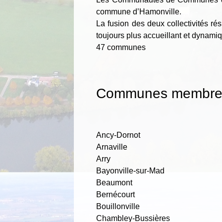
commune d’Hamonville.
La fusion des deux collectivités rés
toujours plus accueillant et dynami
47 communes
Communes membres
Ancy-Dornot
Arnaville
Arry
Bayonville-sur-Mad
Beaumont
Bernécourt
Bouillonville
Chambley-Bussières