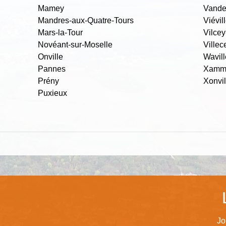
Mamey
Vandel
Mandres-aux-Quatre-Tours
Viévil
Mars-la-Tour
Vilcey
Novéant-sur-Moselle
Ville
Onville
Wavill
Pannes
Xamm
Prény
Xonvil
Puxieux
Jo