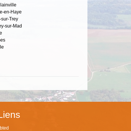
ainville
le-en-Haye
-sur-Trey
cey-sur-Mad
e
es
le
Liens
bted