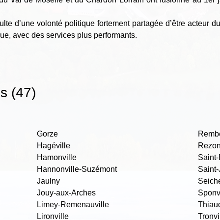
ulte d’une volonté politique fortement partagée d’être acteur du
que, avec des services plus performants.
 (47)
Gorze
Rembe
Hagéville
Rezonv
Hamonville
Saint
Hannonville-Suzémont
Saint-
Jaulny
Seich
Jouy-aux-Arches
Sponvi
Limey-Remenauville
Thiauc
Lironville
Tronvi