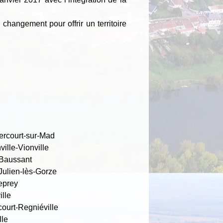
 changement pour offrir un territoire
rcourt-sur-Mad
ille-Vionville
-Baussant
Julien-lès-Gorze
eprey
lle
ourt-Regniéville
lle