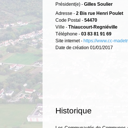
Président(e) -
Gilles Soulier
Adresse -
2 Bis rue Henri Poulet
Code Postal -
54470
Ville -
Thiaucourt-Regniéville
Téléphone -
03 83 81 91 69
Site internet -
https://www.cc-madetm
Date de création 01/01/2017
Historique
Les Communautés de Communes du Va