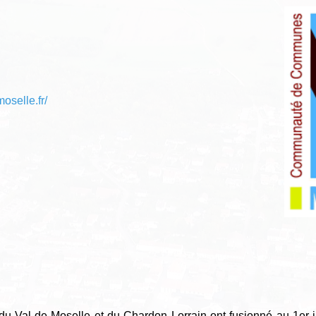
oselle.fr/
l de Moselle et du Chardon Lorrain ont fusionné au 1er jan