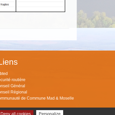
Liens
bted
curité routière
nseil Général
nseil Régional
mmunauté de Commune Mad & Moselle
Deny all cookies
Personalize