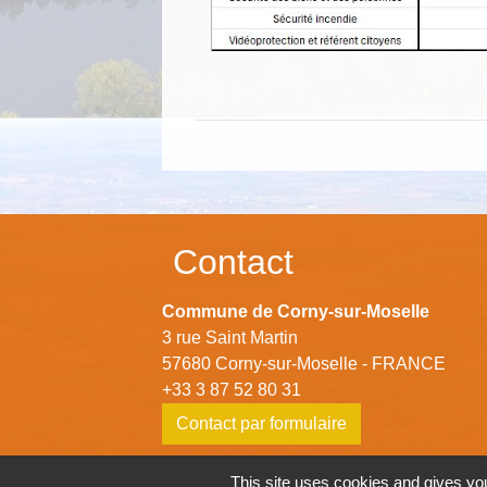
Contact
Commune de Corny-sur-Moselle
3 rue Saint Martin
57680 Corny-sur-Moselle - FRANCE
+33 3 87 52 80 31
Contact par formulaire
This site uses cookies and gives you
Horaires d'ouverture de la mairie