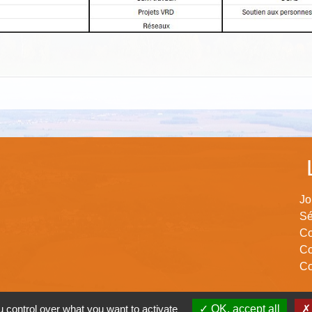
Jo
Sé
Co
Co
Co
 control over what you want to activate
OK, accept all