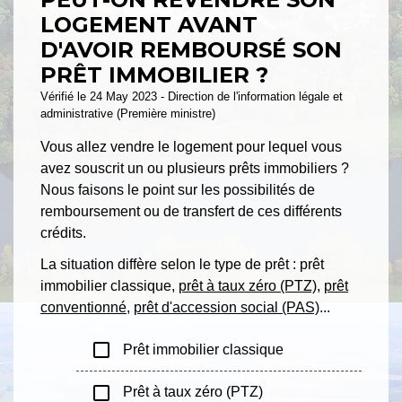
LOGEMENT AVANT
D'AVOIR REMBOURSÉ SON
PRÊT IMMOBILIER ?
Vérifié le 24 May 2023 - Direction de l'information légale et
administrative (Première ministre)
Vous allez vendre le logement pour lequel vous
avez souscrit un ou plusieurs prêts immobiliers ?
Nous faisons le point sur les possibilités de
remboursement ou de transfert de ces différents
crédits.
La situation diffère selon le type de prêt : prêt
immobilier classique,
prêt à taux zéro (PTZ)
,
prêt
conventionné
,
prêt d'accession social (PAS)
...
check_box_outline_blank
Prêt immobilier classique
check_box_outline_blank
Prêt à taux zéro (PTZ)