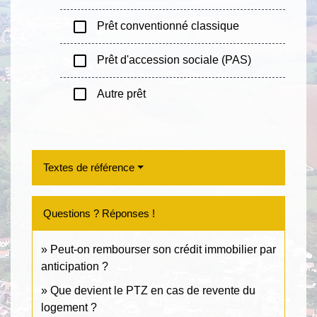
check_box_outline_blank
Prêt conventionné classique
check_box_outline_blank
Prêt d'accession sociale (PAS)
check_box_outline_blank
Autre prêt
Textes de référence
Questions ? Réponses !
Peut-on rembourser son crédit immobilier par
anticipation ?
Que devient le PTZ en cas de revente du
logement ?