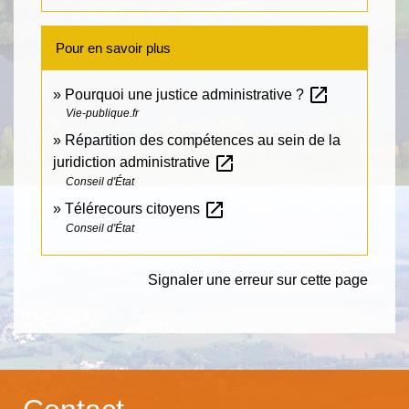
Pour en savoir plus
open_in_new
Pourquoi une justice administrative ?
Vie-publique.fr
Répartition des compétences au sein de la
open_in_new
juridiction administrative
Conseil d'État
open_in_new
Télérecours citoyens
Conseil d'État
Signaler une erreur sur cette page