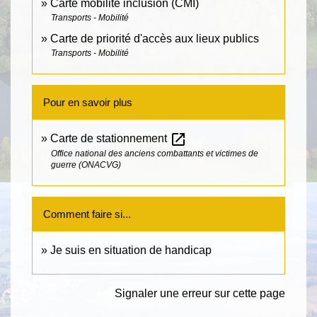
Carte mobilité inclusion (CMI)
Transports - Mobilité
Carte de priorité d'accès aux lieux publics
Transports - Mobilité
Pour en savoir plus
open_in_new
Carte de stationnement
Office national des anciens combattants et victimes de
guerre (ONACVG)
Comment faire si...
Je suis en situation de handicap
Signaler une erreur sur cette page