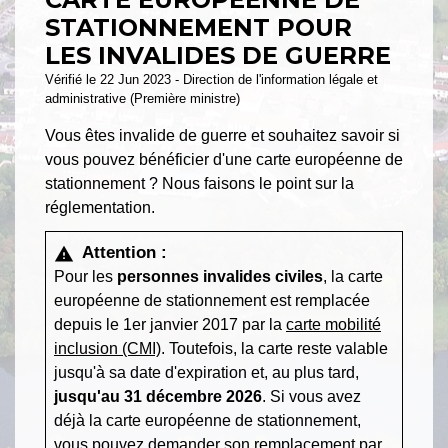
STATIONNEMENT POUR
LES INVALIDES DE GUERRE
Vérifié le 22 Jun 2023 - Direction de l'information légale et
administrative (Première ministre)
Vous êtes invalide de guerre et souhaitez savoir si
vous pouvez bénéficier d'une carte européenne de
stationnement ? Nous faisons le point sur la
réglementation.
Attention :
warning
Pour les
personnes invalides civiles
, la carte
européenne de stationnement est remplacée
depuis le 1
er
janvier 2017 par la
carte mobilité
inclusion (CMI)
. Toutefois, la carte reste valable
jusqu'à sa date d'expiration et, au plus tard,
jusqu'au 31 décembre 2026
. Si vous avez
déjà la carte européenne de stationnement,
vous pouvez demander son remplacement par