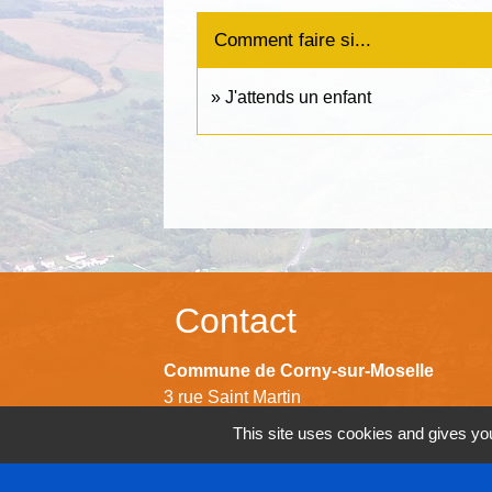
Comment faire si...
J'attends un enfant
Contact
Commune de Corny-sur-Moselle
3 rue Saint Martin
57680 Corny-sur-Moselle - FRANCE
This site uses cookies and gives you
+33 3 87 52 80 31
Contact par formulaire