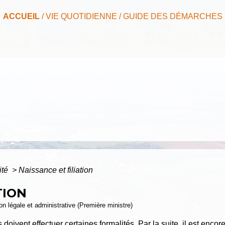
ACCUEIL
/
VIE QUOTIDIENNE
/
GUIDE DES DÉMARCHES
ité
>
Naissance et filiation
TION
ion légale et administrative (Première ministre)
 doivent effectuer certaines formalités. Par la suite, il est encor