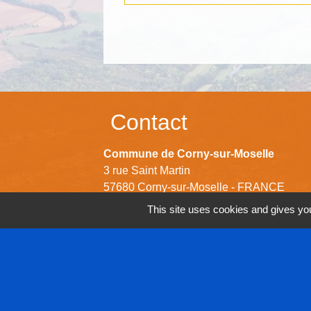
Contact
Commune de Corny-sur-Moselle
3 rue Saint Martin
57680 Corny-sur-Moselle - FRANCE
+33 3 87 52 80 31
This site uses cookies and gives you
Contact par formulaire
Horaires d'ouverture de la mairie
Lundi - Mardi - Mercredi -De 16h00 à 18h
Vendredi - De 15h00 à 17h00