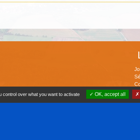
Jo
Sé
Co
Co
 control over what you want to activate
OK, accept all
Co
00