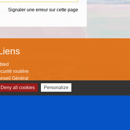
Signaler une erreur sur cette page
Liens
bted
curité routière
nseil Général
nseil Régional
Deny all cookies
Personalize
mmunauté de Commune Mad & Moselle