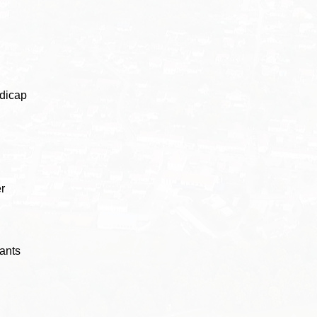
ndicap
er
fants